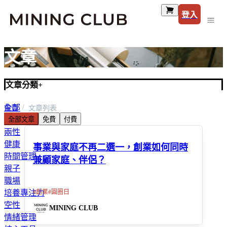
登入
文章
文章分類
+
全部
首頁
文章列表
全部文章
免費
付費
財富
兩性
健康
事業與家庭不再二選一，創業如何同時
時間管理
兼顧家庭、伴侶？
親子
職場
#
創業
#
圓圈日
培養專注力
空性
MINING CLUB
情緒管理