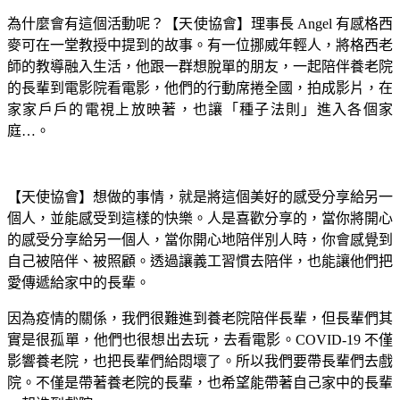
為什麼會有這個活動呢？【天使協會】理事長 Angel 有感格西
麥可在一堂教授中提到的故事。有一位挪威年輕人，將格西老
師的教導融入生活，他跟一群想脫單的朋友，一起陪伴養老院
的長輩到電影院看電影，他們的行動席捲全國，拍成影片，在
家家戶戶的電視上放映著，也讓「種子法則」進入各個家
庭…。
【天使協會】想做的事情，就是將這個美好的感受分享給另一
個人，並能感受到這樣的快樂。人是喜歡分享的，當你將開心
的感受分享給另一個人，當你開心地陪伴別人時，你會感覺到
自己被陪伴、被照顧。透過讓義工習慣去陪伴，也能讓他們把
愛傳遞給家中的長輩。
因為疫情的關係，我們很難進到養老院陪伴長輩，但長輩們其
實是很孤單，他們也很想出去玩，去看電影。COVID-19 不僅
影響養老院，也把長輩們給悶壞了。所以我們要帶長輩們去戲
院。不僅是帶著養老院的長輩，也希望能帶著自己家中的長輩