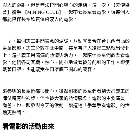
與人的距離，但是無法拉開心與心的連結。這一次，【天使協
會】攜手 【MINING CLUB】一起帶著長輩看電影，讓每個人
都能陪伴長輩欣賞溫馨感人的電影。
一早，每個志工離開被窩的溫暖，八點就集合在台北西門 in89
豪華影城，志工分散在北中南，甚至有些人凌晨三點就出發北
上。這些義工用滿滿的熱情與活力，一起陪伴長輩們歡樂看電
影。他們各司其職，熱心、開心地做著被分配到的工作。即使
戴著口罩，也能感受在口罩底下開心的笑容。
來參與的長輩們都很開心，雖然剛來的長輩們看到大群義工的
陣仗時有些卻步，但也被大家的熱情感染。電影的主要演員—
陶爸，也一起參與今天的活動，讓這場「手牽手看電影」的活
動更熱鬧。
看電影的活動由來