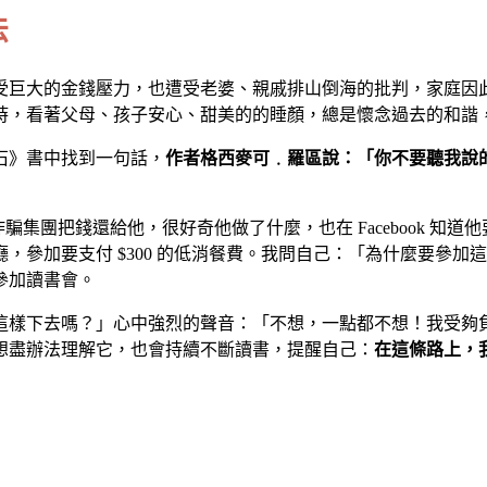
法
受巨大的金錢壓力，也遭受老婆、親戚排山倒海的批判，家庭因
時，看著父母、孩子安心、甜美的的睡顏，總是懷念過去的和諧
石》書中找到一句話，
作者格西麥可﹒羅區說：「你不要聽我說
就讓詐騙集團把錢還給他，很好奇他做了什麼，也在 Facebook
，參加要支付 $300 的低消餐費。我問自己：「為什麼要參
參加讀書會。
樣下去嗎？」心中強烈的聲音：「不想，一點都不想！我受夠負
想盡辦法理解它，也會持續不斷讀書，提醒自己：
在這條路上，