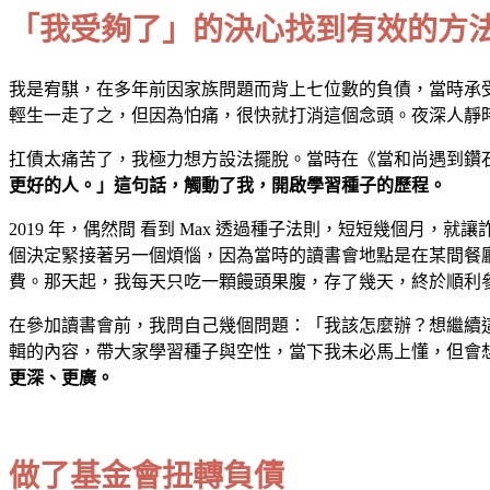
「我受夠了」的決心找到有效的方
我是宥騏，在多年前因家族問題而背上七位數的負債，當時承
輕生一走了之，但因為怕痛，很快就打消這個念頭。夜深人靜
扛債太痛苦了，我極力想方設法擺脫。當時在《當和尚遇到鑽
更好的人。」這句話，觸動了我，開啟學習種子的歷程。
2019 年，偶然間 看到 Max 透過種子法則，短短幾個月，
個決定緊接著另一個煩惱，因為當時的讀書會地點是在某間餐廳
費。那天起，我每天只吃一顆饅頭果腹，存了幾天，終於順利
在參加讀書會前，我問自己幾個問題：「我該怎麼辦？想繼續這
輯的內容，帶大家學習種子與空性，當下我未必馬上懂，但會
更深、更廣。
做了基金會扭轉負債