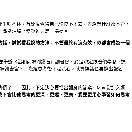
此爭吵不休。有幾度覺得自己快撐不下去，曾經想什麼都不管，
，渴望這場財務災難只是一場夢。
的話，試試看我說的方法，不管最終有沒有效，你都會成為一個
 知道他要舉辦《當和尚遇到鑽石》讀書會，於是決定跟著他學習。這
加這場讀書會？」幾經思考後下定決心，就算挨餓也要擠出報名
債了！」因此，下定決心要找出翻身的答案。Max 常加入邏
我不會比他思考的更深、更遠、更廣，我要更用心學習如何思考