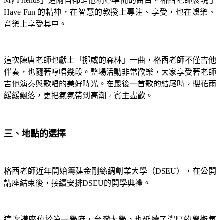
My Friends」這兩首都是他精心準備的曲目。格西老師展現了
Have Fun 的精神，在智慧的教授上專注、享受，也在娛樂、
音樂上享受其中。
這次陳唐老師也獻上「挪威的森林」一曲，格西老師不僅吉他
伴奏，也隨著哼唱幾段。整場活動非常歡樂，大家享受著老師
吉他演奏與歌唱的美好時光。在最後一首歌的結尾時，櫻花雨
緩緩飄落，更把氣氛帶到高潮，賓主盡歡。
三、地點的選擇
格西老師近年開始籌建金剛絲綢創業大學（DSEU），在公開
講座結束後，接續安排DSEU的開學典禮。
這次講座位於第一學府，台灣大學，也延續了濃厚的學術氛