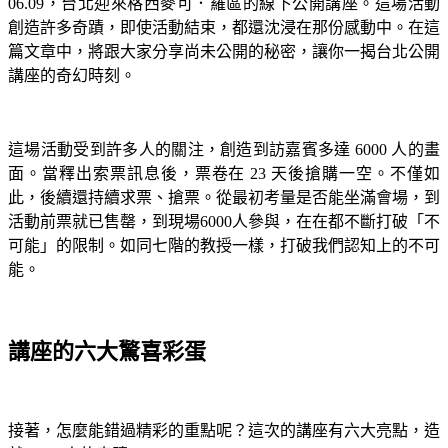
06.09，台北迎來格西麥可．羅區的線下公開講座。這場活動
創造許多奇蹟，即使活動結束，都還沈浸在那份感動中。在這
篇文章中，將跟大家分享尚未公開的秘密，讓你一揭台北公開
講座的奇幻時刻。
這場活動受到許多人的關注，創造到訪嘉賓多達 6000 人的畫
面。當釋出索票訊息後，票卷在 23 天後搶購一空。不僅如
此，後續還持續求票、搶票。從最初考量是否能坐滿會場，到
活動前票就已售罄，到現場6000人參與，在在都不斷打破「不
可能」的限制。如同七階的教授一樣，打破我們認知上的不可
能。
講座的六大驚喜彩蛋
接著，怎麼能錯過精彩的重點呢？這次的講座有六大亮點，造