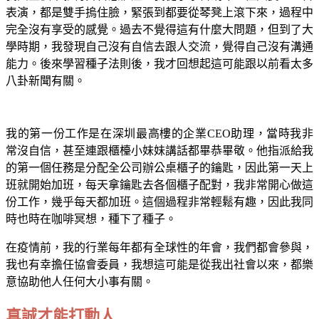
表演，都是雙手摀住臉，緊張到都要從琴凳上滾下來，過程中
完全沒有享受的感覺。過去不覺得這有什麼大問題，但到了大
學時期，我發現自己沒有自信去跟人交流，覺得自己沒有溝通
能力。後來學習種子法則後，我才回想起這可能跟以前看太多
八卦新聞有關。
我的第一份工作是在深圳最高樓的企業CEO助理，當時我非
常沒自信，甚至連跟櫃檯小妹妹講話都畢恭畢敬。他指派給我
的第一個任務是分配全公司辦公桌櫃子的鑰匙，因此第一天上
班就開始加班，每天拿鑰匙去各個櫃子配對，我非常開心做這
份工作，幾乎每天都加班。這個過程非常輕鬆有趣，因此我同
時也時在咖啡冥想，種下了種子。
在疫情前，我的行業每年都有全球性的年會，我們都會參與，
我也有幸擔任協會委員，我想這可能是從我出社會以來，都樂
意協助他人任何大小事有關。
真誠才能打動人