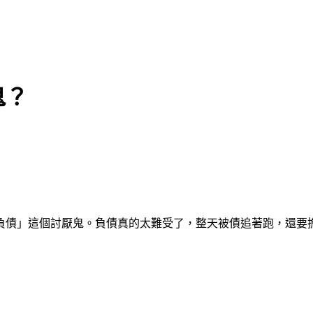
鬼？
負債」這個討厭鬼。負債真的太難受了，整天被債追著跑，還要