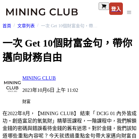
登入
首頁
文章列表
一次 Get 10個財富金句，帶你邁向財務自由
一次 Get 10個財富金句，帶你
邁向財務自由
MINING CLUB
2023年10月6日 上午 11:02
財富
在2022年8月，【MINING CLUB】 結束「 DCIG 01 內外皆成
功・創造富足的氧氣財」精華班課程，一階課程中，我們解鎖
金錢的密碼與錯誤看待金錢的舊有迷思。對於金錢，我們該知
道哪些重點內容呢？今天就透過重點金句帶大家邁向財富自