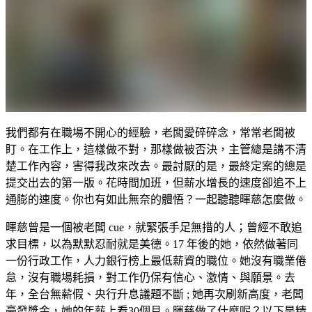
我們都有在職場不開心的經驗，老闆愛碎碎念，常常老闆被
盯。在工作上，這樣做不對，那樣做被否決，主管總是講不清
楚工作內容，害得我改來改去。最討厭的是，最終定案的總是
提交出去的第一版。花時間加班，但薪水增長的速度卻追不上
通膨的速度。你也有如此無奈的體悟？一起聽聽暉慈怎麼做。
暉慈曾是一個被老闆 cue，就緊張手足無措的人；曾經不敢追
求目標，以為默默忍耐就是美德。17 年後的她，依然做著同
一份行政工作，人力銀行榜上最低薪資的職位。她沒有職業倦
怠，沒有職場耗損，對工作仍保有信心、激情、與願景。去
年，全台無薪假、央行升息議題不斷 ; 她再次刷新高度，老闆
豪發獎金，她的年薪上看30個月。暉慈做了什麼呢？以下是精