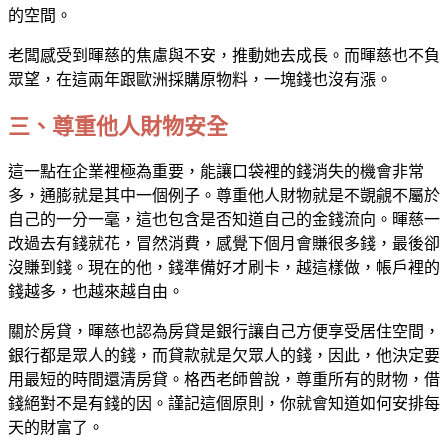
的空間。
老闆感受到暉慈的焦慮與不安，推動她去成長。而暉慈也不負
眾望，在這兩年跟歐洲採購原物料，一塊錢也沒有漲。
三、尊重他人財物安全
這一點在企業裡極為重要，能讓口袋裡的錢消失的機會非常
多，通膨就是其中一個例子。尊重他人財物就是不覬覦不屬於
自己的一分一毫，這也包含是否知道自己的金錢流向。暉慈一
改過去有錢就花，冒然消費，感覺下個月會賺很多錢，最後卻
沒賺到錢。現在的他，錢準備好才刷卡，越這樣做，帳戶裡的
錢越多，也越來越自由。
關於房貸，暉慈也認為房貸是銀行讓自己方便享受居住空間，
銀行都是眾人的錢，而貸款就是欠眾人的錢，因此，他決定要
用最短的時間還清房貸。格西老師曾說，尊重所有的財物，借
錢絕對不是有錢的因。謹記這個原則，你就會知道如何安排每
天的財富了。