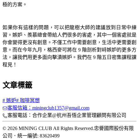
極的方案。
如果你有這樣的問題，可以把龍樹大師的建議放到日常中練
習。嫉妒、羨慕總會帶給人們很多的害處，其中一個害處就是
你會變得更沒有創意。不僅工作中需要創意，生活中更需要創
意。而在今年九月，格西麥可將在 9 階剖析對峙嫉妒的更多方
法，讓我們用更多面向擊潰嫉妒。我們在 9 階五日密集課程課
程見！
文章標籤
#
嫉妒
#
咖啡冥想
客服信箱：miningclub1357@gmail.com
客服電話：合作企業@杭州吾悟企業管理顧問有限公司
© 2026 MINING CLUB All Rights Reserved.
忠譽國際股份有限
公司
．
統一編號: 83620499