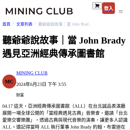
登入
首頁
文章列表
聽爺爺說故事｜當 John Brady 遇見亞洲經典傳承圖書館
聽爺爺說故事｜當 John Brady
遇見亞洲經典傳承圖書館
MINING CLUB
MC
2024年6月23日 下午 3:55
財富
04.17 這天，亞洲經典傳承圖書館（ALL）在台北誠品表演廳
展開一場全球公開的「當經典遇見古典」音樂會，邀請「台北
愛樂交響樂團」，透過古典與現代音樂的演奏，讓更多人認識
ALL。還記得當時 ALL 執行董事 John Brady 約翰・布雷迪在