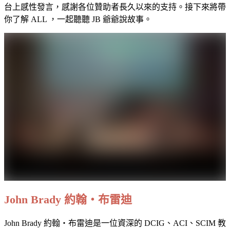
台上感性發言，感謝各位贊助者長久以來的支持。接下來將帶
你了解 ALL ，一起聽聽 JB 爺爺說故事。
John Brady 約翰・布雷迪
John Brady 約翰・布雷迪是一位資深的 DCIG、ACI、SCIM 教