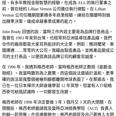
授，有多年教授金剛智慧的經驗。在成為 ALL 的執行董事之
前，曾在紐約 Lillian Vernon 公司擔任執行總監。在 Lillian
Vernon 公司任職期間累積多年商業經驗，練就在關鍵時刻做
出精準決策，達成卓越事業成果的能力。
John Brady 回憶的說：當時工作內容主要是為品牌打造商品，
我曾在 1993 年來到台灣，也經常到亞洲區尋找產品線。我們
合作的廠商都是大家耳熟能詳的大企業，例如：雅詩蘭黛、美
國運通……等等的大公司。我藉由製造產品，並將產品變成公
司的主打商品，以便提高該品牌公司的顧客忠誠度。
在 1996 年，我遇到格西老師，當時格西老師正教授《能斷金
剛經》。我當時聽到為之震驚，而這個說法還過於溫和，更準
確的說法是我整個被嚇到腳都離開地球表面了。在那過去，我
已在一位日本禪宗大師身邊學習 12 年冥想。但當有人介紹格
西麥可給我認識時，一切都發生改變。
格西老師在 1998 年決定要做 3 年 3 個月又 3 天的大閉關，在
閉關前，格西老師邀請我及當時亞洲經典學院（ACI）負責人
約翰一起用餐。在這場餐敘中，格西老師提及自己要進入大閉