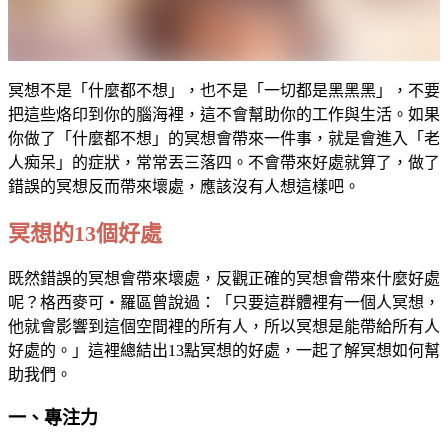
冥想不是「什麼都不想」，也不是「一切都是黑黑黑」，不要
把這些烙印到你的腦海裡，這不會幫助你的工作與生活。如果
你做了「什麼都不想」的冥想會帶來一件事，就是會進入「老
人痴呆」的症狀，常常丟三落四。不會帶來好處就算了，做了
錯誤的冥想反而帶來壞處，應該沒有人想這樣吧。
冥想的13個好處
既然錯誤的冥想會帶來壞處，反觀正確的冥想會帶來什麼好處
呢？格西麥可・羅區曾說過：「只要這群體裡有一個人冥想，
他就會影響到這個空間裡的所有人，所以冥想是能帶給所有人
好處的。」這裡總結出13點冥想的好處，一起了解冥想如何幫
助我們。
一、專注力