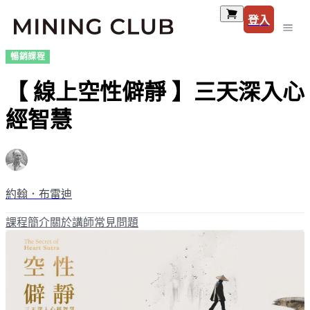
登入
暢銷課程
【 線上空性僻靜 】三天深入心
經智慧
約翰．布雷迪
課程簡介
關於講師
常見問題