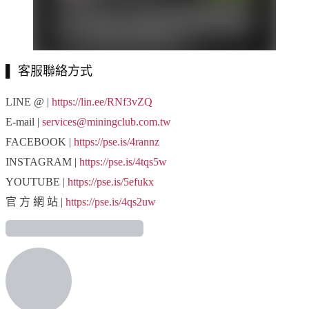
▌
客服聯絡方式
LINE @ |
https://lin.ee/RNf3vZQ
E-mail |
services@miningclub.com.tw
FACEBOOK |
https://pse.is/4rannz
INSTAGRAM |
https://pse.is/4tqs5w
YOUTUBE |
https://pse.is/5efukx
官 方 網 站 |
https://pse.is/4qs2uw