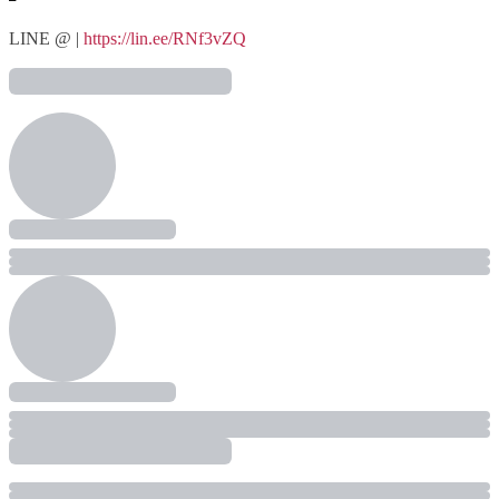
LINE @ |
https://lin.ee/RNf3vZQ